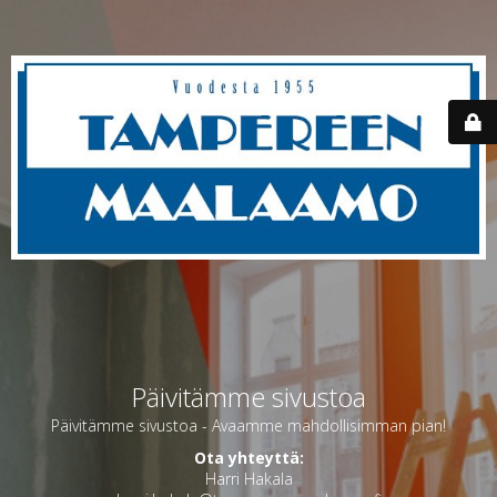
Päivitämme sivustoa
Päivitämme sivustoa - Avaamme mahdollisimman pian!
Ota yhteyttä:
Harri Hakala