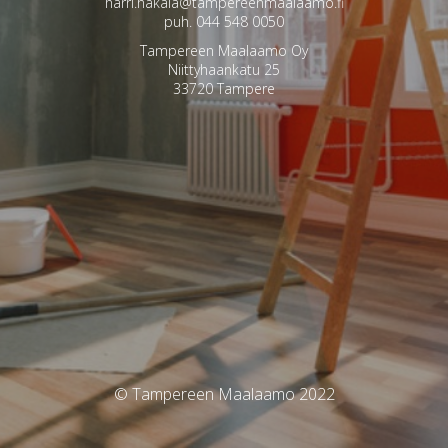
harri.hakala@tampereenmaalaamo.fi
puh. 044 548 0050
Tampereen Maalaamo Oy
Niittyhaankatu 25
33720 Tampere
© Tampereen Maalaamo 2022